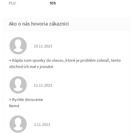
PLU
:
935
Hodnotenie obchodu je 5 z 5 hviezdičiek.
15.11.2023
+ Kúpila som sponky do vlasov, ktoré je problém zohnať, tento
obchod ich mal v ponuke.
Hodnotenie obchodu je 5 z 5 hviezdičiek.
11.11.2023
+ Rychle dorucenie
Nemá
Hodnotenie obchodu je 5 z 5 hviezdičiek.
2.11.2023