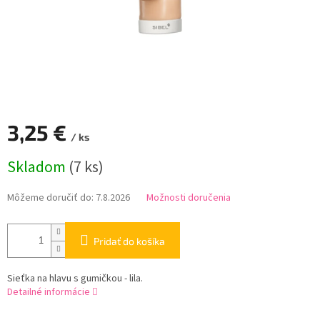
3,25 €
/ ks
Jednotková
Skladom
(7 ks)
cena:
Môžeme doručiť do:
7.8.2026
Možnosti doručenia
Pridať do košíka
Sieťka na hlavu s gumičkou - lila.
Detailné informácie