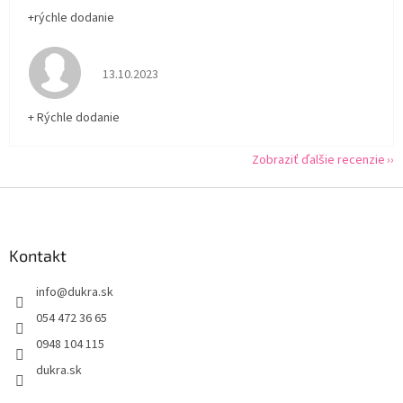
+rýchle dodanie
Hodnotenie obchodu je 5 z 5 hviezdičiek.
13.10.2023
+ Rýchle dodanie
Zobraziť ďalšie recenzie
Z
á
p
ä
Kontakt
t
info
@
dukra.sk
i
e
054 472 36 65
0948 104 115
dukra.sk