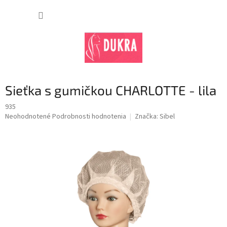
Prejsť
na
NÁKUP
obsah
KOŠÍK
Sieťka s gumičkou CHARLOTTE - lila
935
Priemerné
Neohodnotené
Podrobnosti hodnotenia
Značka:
Sibel
hodnotenie
produktu
je
0,0
z
5
hviezdičiek.