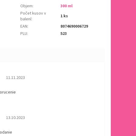
Objem
:
300 ml
Počet kusov v
1 ks
balení
:
EAN
:
8074690006729
PLU
:
523
Hodnotenie obchodu je 5 z 5 hviezdičiek.
11.11.2023
dorucenie
Hodnotenie obchodu je 5 z 5 hviezdičiek.
13.10.2023
dodanie