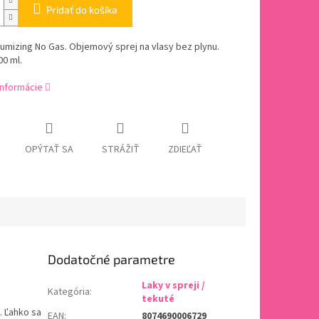
Pridať do košíka
olumizing No Gas. Objemový sprej na vlasy bez plynu.
0 ml.
informácie
OPÝTAŤ SA
STRÁŽIŤ
ZDIEĽAŤ
Dodatočné parametre
Laky v spreji /
Kategória
:
tekuté
. Ľahko sa
EAN
:
8074690006729