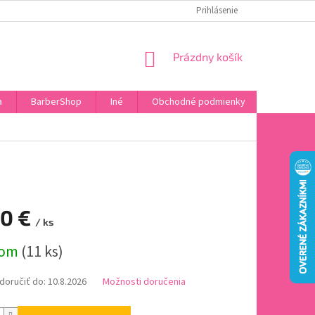
DOPRAVA A PLATBA
HODNOTENIE OBCHODU
Prihlásenie
OBĽÚBENÉ PRODU
NÁKUPNÝ
Prázdny košík
KOŠÍK
a
BarberShop
Iné
Obchodné podmienky
Vrátenie 
50 €
/ ks
ová
dom
(11 ks)
oručiť do:
10.8.2026
Možnosti doručenia