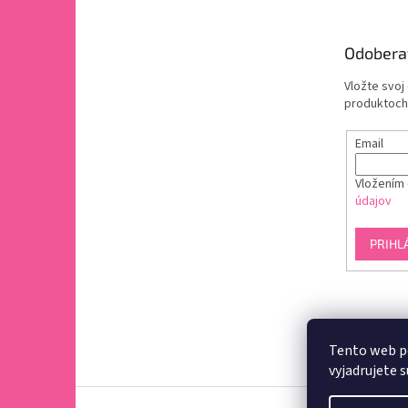
Odobera
Vložte svoj
produktoch
Email
Vložením 
údajov
PRIHL
Tento web p
vyjadrujete s