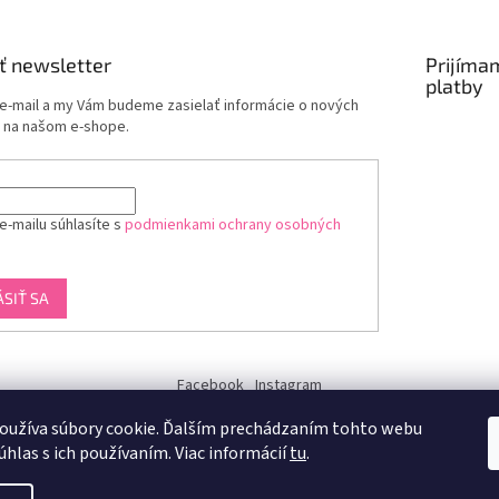
ť newsletter
Prijíma
platby
 e-mail a my Vám budeme zasielať informácie o nových
 na našom e-shope.
e-mailu súhlasíte s
podmienkami ochrany osobných
ÁSIŤ SA
Facebook
Instagram
oužíva súbory cookie. Ďalším prechádzaním tohto webu
dukra-white
úhlas s ich používaním. Viac informácií
tu
.