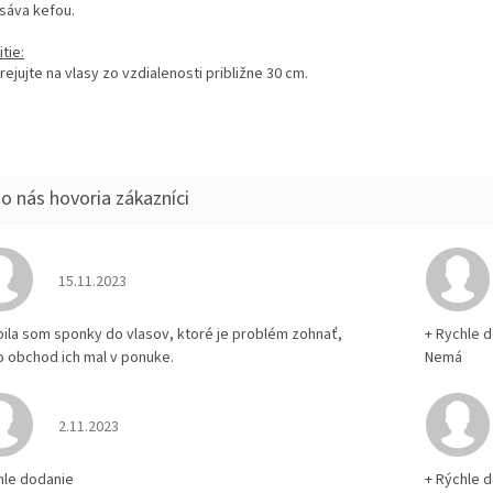
sáva kefou.
tie:
ejujte na vlasy zo vzdialenosti približne 30 cm.
Hodnotenie obchodu je 5 z 5 hviezdičiek.
15.11.2023
pila som sponky do vlasov, ktoré je problém zohnať,
+ Rychle 
o obchod ich mal v ponuke.
Nemá
Hodnotenie obchodu je 5 z 5 hviezdičiek.
2.11.2023
hle dodanie
+ Rýchle 