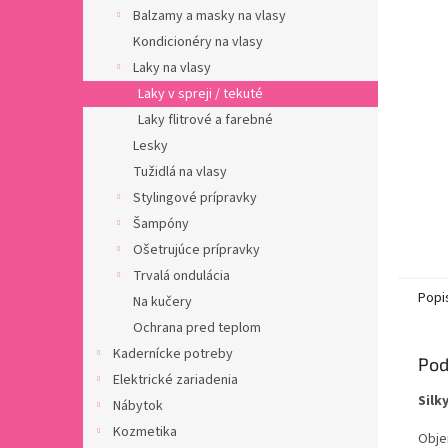
Balzamy a masky na vlasy
Kondicionéry na vlasy
Laky na vlasy
Laky v spreji / tekuté
Laky flitrové a farebné
Lesky
Tužidlá na vlasy
Stylingové prípravky
Šampóny
Ošetrujúce prípravky
Trvalá ondulácia
Popi
Na kučery
Ochrana pred teplom
Kadernícke potreby
Pod
Elektrické zariadenia
Silk
Nábytok
Kozmetika
Obje