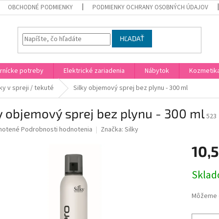
OBCHODNÉ PODMIENKY
PODMIENKY OCHRANY OSOBNÝCH ÚDAJOV
HĽADAŤ
rnícke potreby
Elektrické zariadenia
Nábytok
Kozmetik
ky v spreji / tekuté
Silky objemový sprej bez plynu - 300 ml
y objemový sprej bez plynu - 300 ml
523
né
notené
Podrobnosti hodnotenia
Značka:
Silky
nie
10,
u
Jednotk
Skla
cena:
iek.
Môžeme d