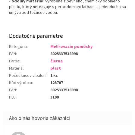
- odolný materiál
: Vyrobené z pevného, chemicky odolného
plastu, ktorý nereaguje s peroxidom ani farbami a jednoducho sa
umýva pod tečúcou vodou.
Dodatočné parametre
Kategória
:
Melírovacie pomôcky
EAN
:
8025337538998
Farba
:
čierna
Materiál
:
plast
Počet kusov v balení
:
1 ks
Kód výrobcu
:
125707
EAN
:
8025337538998
PLU
:
3100