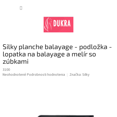
Prejsť
na
NÁKUP
obsah
KOŠÍK
Silky planche balayage - podložka -
lopatka na balayage a melír so
zúbkami
3100
Priemerné
Neohodnotené
Podrobnosti hodnotenia
Značka:
Silky
hodnotenie
produktu
je
0,0
z
5
hviezdičiek.