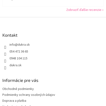
Zobraziť ďalšie recenzie
Z
á
p
ä
Kontakt
t
info
@
dukra.sk
i
e
054 472 36 65
0948 104 115
dukra.sk
Informácie pre vás
Obchodné podmienky
Podmienky ochrany osobných údajov
Doprava a platba