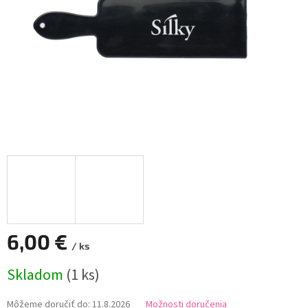
6,00 €
/ ks
Jednotková
Skladom
(1 ks)
cena:
Môžeme doručiť do:
11.8.2026
Možnosti doručenia