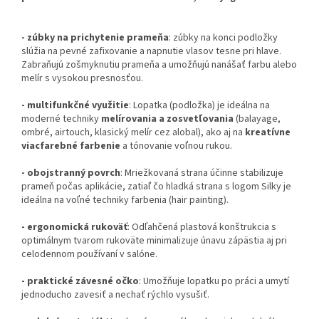
- zúbky na prichytenie prameňa
: zúbky na konci podložky
slúžia na pevné zafixovanie a napnutie vlasov tesne pri hlave.
Zabraňujú zošmyknutiu prameňa a umožňujú nanášať farbu alebo
melír s vysokou presnosťou.
- multifunkčné využitie
: Lopatka (podložka) je ideálna na
moderné techniky
melírovania a zosvetľovania
(balayage,
ombré, airtouch, klasický melír cez alobal), ako aj na
kreatívne
viacfarebné farbenie
a tónovanie voľnou rukou.
- obojstranný povrch
: Mriežkovaná strana účinne stabilizuje
prameň počas aplikácie, zatiaľ čo hladká strana s logom Silky je
ideálna na voľné techniky farbenia (hair painting).
- ergonomická rukoväť
: Odľahčená plastová konštrukcia s
optimálnym tvarom rukoväte minimalizuje únavu zápästia aj pri
celodennom používaní v salóne.
- praktické závesné očko
: Umožňuje lopatku po práci a umytí
jednoducho zavesiť a nechať rýchlo vysušiť.