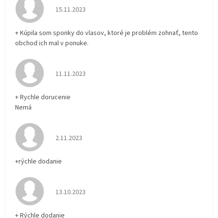
Hodnotenie obchodu je 5 z 5 hviezdičiek.
15.11.2023
+ Kúpila som sponky do vlasov, ktoré je problém zohnať, tento
obchod ich mal v ponuke.
Hodnotenie obchodu je 5 z 5 hviezdičiek.
11.11.2023
+ Rychle dorucenie
Nemá
Hodnotenie obchodu je 5 z 5 hviezdičiek.
2.11.2023
+rýchle dodanie
Hodnotenie obchodu je 5 z 5 hviezdičiek.
13.10.2023
+ Rýchle dodanie