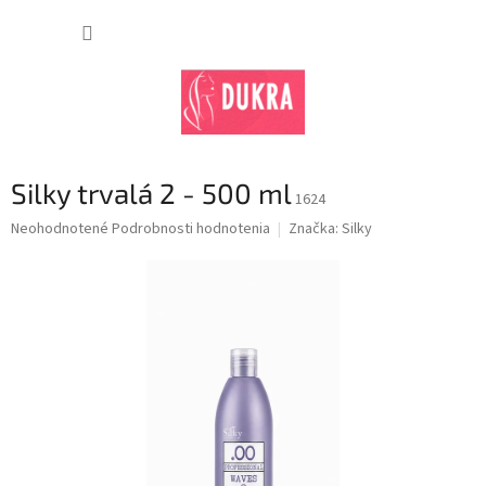
Prejsť
na
NÁKUP
obsah
KOŠÍK
Silky trvalá 2 - 500 ml
1624
Priemerné
Neohodnotené
Podrobnosti hodnotenia
Značka:
Silky
hodnotenie
produktu
je
0,0
z
5
hviezdičiek.