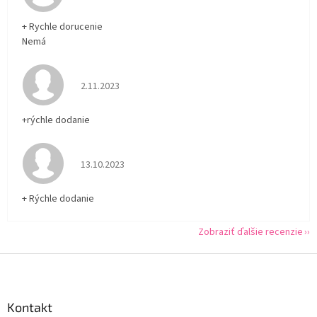
+ Rychle dorucenie
Nemá
Hodnotenie obchodu je 5 z 5 hviezdičiek.
2.11.2023
+rýchle dodanie
Hodnotenie obchodu je 5 z 5 hviezdičiek.
13.10.2023
+ Rýchle dodanie
Zobraziť ďalšie recenzie
Z
á
p
ä
Kontakt