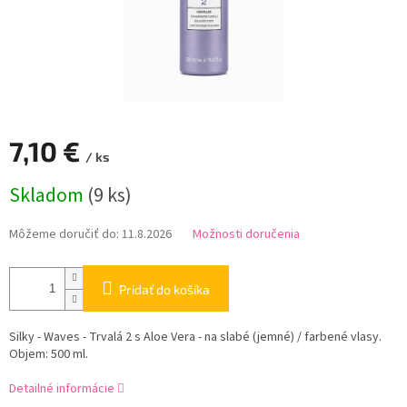
7,10 €
/ ks
Jednotková
Skladom
(9 ks)
cena:
Môžeme doručiť do:
11.8.2026
Možnosti doručenia
Pridať do košíka
Silky - Waves - Trvalá 2 s Aloe Vera - na slabé (jemné) / farbené vlasy.
Objem: 500 ml.
Detailné informácie