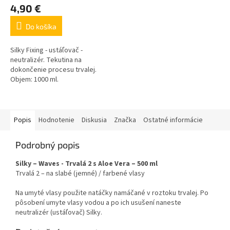
4,90 €
Do košíka
Silky Fixing - ustáľovač -
neutralizér. Tekutina na
dokončenie procesu trvalej.
Objem: 1000 ml.
Popis
Hodnotenie
Diskusia
Značka
Ostatné informácie
Podrobný popis
Silky – Waves - Trvalá 2 s Aloe Vera – 500 ml
Trvalá 2 – na slabé (jemné) / farbené vlasy
Na umyté vlasy použite natáčky namáčané v roztoku trvalej. Po
pôsobení umyte vlasy vodou a po ich usušení naneste
neutralizér (ustáľovač) Silky.