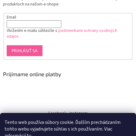
produktoch na našom e-shope.
Email
Vložením e-mailu súhlasíte s
podmienkami ochrany osobných
údajov
PRIHLÁSIŤ SA
Prijímame online platby
Facebook
Instagram
Tento web používa súbory cookie. Ďalším prechádzaním
dukra-white
tohto webu vyjadrujete súhlas s ich používaním. Viac
informácií
tu
.