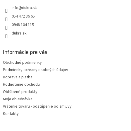
t
info
@
dukra.sk
i
e
054 472 36 65
0948 104 115
dukra.sk
Informácie pre vás
Obchodné podmienky
Podmienky ochrany osobných údajov
Doprava a platba
Hodnotenie obchodu
Obľúbené produkty
Moja objednávka
Vrátenie tovaru - odstúpenie od zmluvy
Kontakty