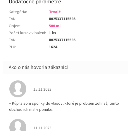
Dodatočné parametre
Kategória
:
Trvalé
EAN
:
8025337115595
Objem
:
500 ml
Počet kusov v balení
:
1 ks
EAN
:
8025337115595
PLU
:
1624
Hodnotenie obchodu je 5 z 5 hviezdičiek.
15.11.2023
+ Kúpila som sponky do vlasov, ktoré je problém zohnať, tento
obchod ich mal v ponuke.
Hodnotenie obchodu je 5 z 5 hviezdičiek.
11.11.2023