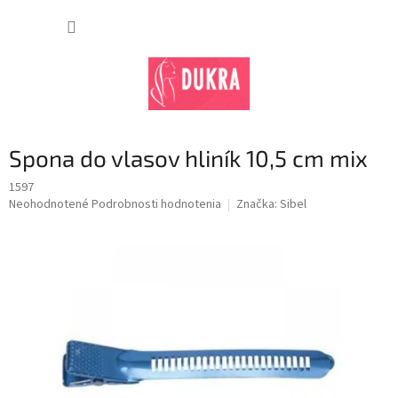
Prejsť
na
NÁKUP
obsah
KOŠÍK
Spona do vlasov hliník 10,5 cm mix
1597
Priemerné
Neohodnotené
Podrobnosti hodnotenia
Značka:
Sibel
hodnotenie
produktu
je
0,0
z
5
hviezdičiek.