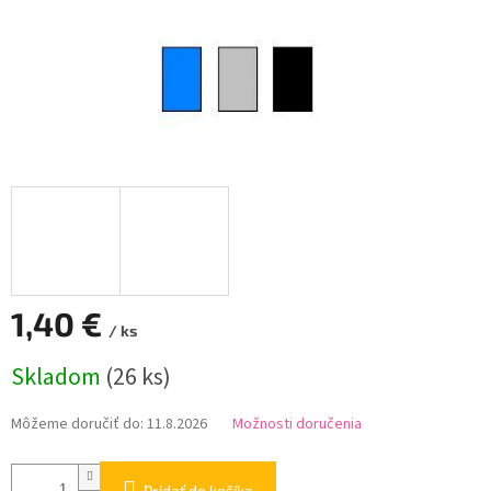
1,40 €
/ ks
Jednotková
Skladom
(26 ks)
cena:
Môžeme doručiť do:
11.8.2026
Možnosti doručenia
Pridať do košíka