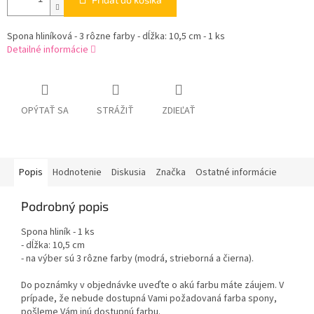
Spona hliníková - 3 rôzne farby - dĺžka: 10,5 cm - 1 ks
Detailné informácie
OPÝTAŤ SA
STRÁŽIŤ
ZDIEĽAŤ
Popis
Hodnotenie
Diskusia
Značka
Ostatné informácie
Podrobný popis
Spona hliník - 1 ks
- dĺžka: 10,5 cm
- na výber sú 3 rôzne farby (modrá, strieborná a čierna).
Do poznámky v objednávke uveďte o akú farbu máte záujem. V
prípade, že nebude dostupná Vami požadovaná farba spony,
pošleme Vám inú dostupnú farbu.