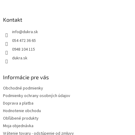
á
p
ä
Kontakt
t
info
@
dukra.sk
i
e
054 472 36 65
0948 104 115
dukra.sk
Informácie pre vás
Obchodné podmienky
Podmienky ochrany osobných údajov
Doprava a platba
Hodnotenie obchodu
Obľúbené produkty
Moja objednávka
Vrátenie tovaru - odstúpenie od zmluvy