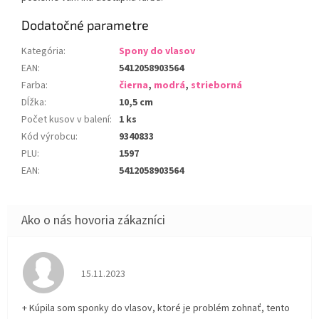
Dodatočné parametre
Kategória
:
Spony do vlasov
EAN
:
5412058903564
Farba
:
čierna
,
modrá
,
strieborná
Dĺžka
:
10,5 cm
Počet kusov v balení
:
1 ks
Kód výrobcu
:
9340833
PLU
:
1597
EAN
:
5412058903564
Hodnotenie obchodu je 5 z 5 hviezdičiek.
15.11.2023
+ Kúpila som sponky do vlasov, ktoré je problém zohnať, tento