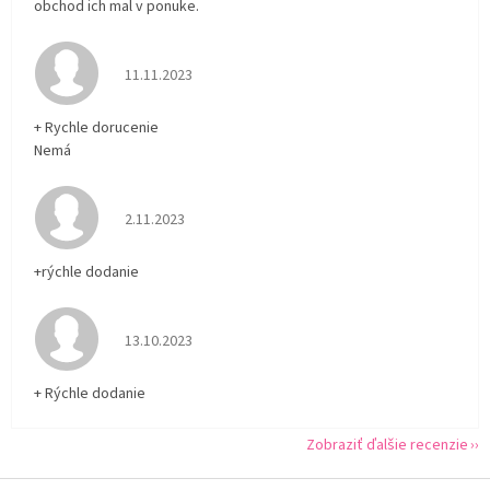
obchod ich mal v ponuke.
Hodnotenie obchodu je 5 z 5 hviezdičiek.
11.11.2023
+ Rychle dorucenie
Nemá
Hodnotenie obchodu je 5 z 5 hviezdičiek.
2.11.2023
+rýchle dodanie
Hodnotenie obchodu je 5 z 5 hviezdičiek.
13.10.2023
+ Rýchle dodanie
Zobraziť ďalšie recenzie
Z