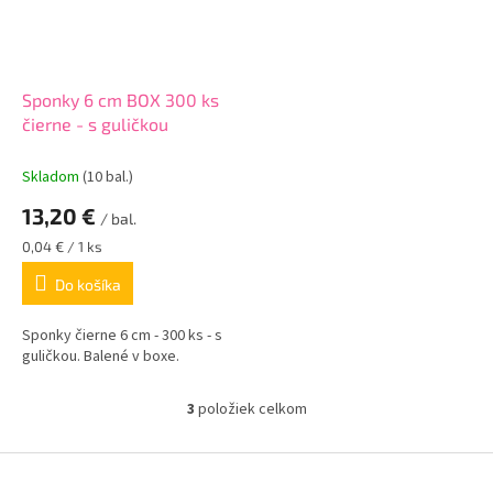
Sponky 6 cm BOX 300 ks
čierne - s guličkou
Skladom
(10 bal.)
13,20 €
/ bal.
Jednotková
0,04 € / 1 ks
cena:
Do košíka
Sponky čierne 6 cm - 300 ks - s
guličkou. Balené v boxe.
3
položiek celkom
O
v
l
Z
á
á