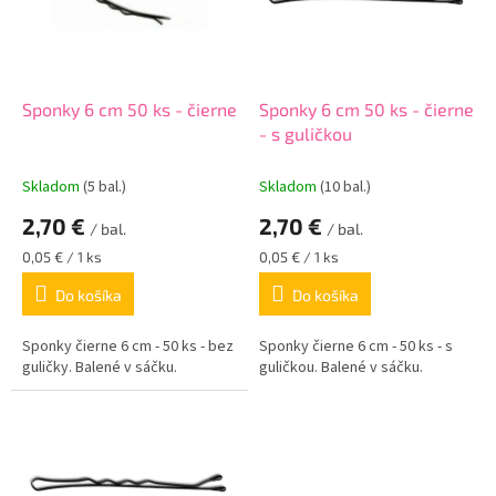
s
p
r
o
d
Sponky 6 cm 50 ks - čierne
Sponky 6 cm 50 ks - čierne
u
- s guličkou
k
t
Skladom
(5 bal.)
Skladom
(10 bal.)
o
2,70 €
2,70 €
v
/ bal.
/ bal.
Jednotková
Jednotková
0,05 € / 1 ks
0,05 € / 1 ks
cena:
cena:
Do košíka
Do košíka
Sponky čierne 6 cm - 50 ks - bez
Sponky čierne 6 cm - 50 ks - s
guličky. Balené v sáčku.
guličkou. Balené v sáčku.