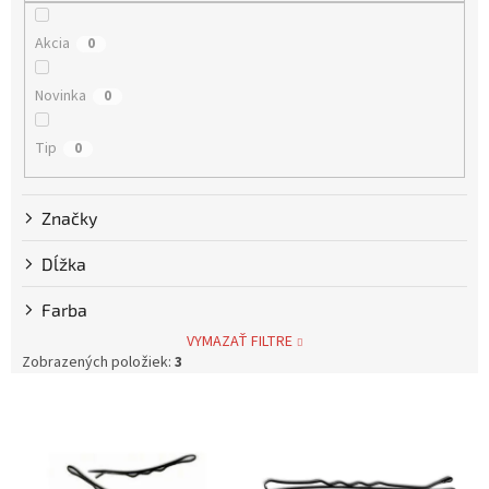
u
k
Akcia
0
t
o
Novinka
0
v
Tip
0
Značky
Dĺžka
Farba
VYMAZAŤ FILTRE
Zobrazených položiek:
3
V
ý
p
i