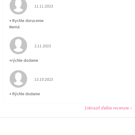
Hodnotenie obchodu je 5 z 5 hviezdičiek.
11.11.2023
+ Rychle dorucenie
Nemá
Hodnotenie obchodu je 5 z 5 hviezdičiek.
2.11.2023
+rýchle dodanie
Hodnotenie obchodu je 5 z 5 hviezdičiek.
13.10.2023
+ Rýchle dodanie
Zobraziť ďalšie recenzie
Z
á
p