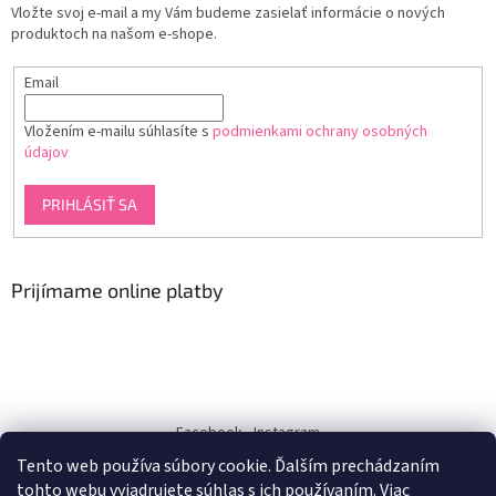
Vložte svoj e-mail a my Vám budeme zasielať informácie o nových
produktoch na našom e-shope.
Email
Vložením e-mailu súhlasíte s
podmienkami ochrany osobných
údajov
PRIHLÁSIŤ SA
Prijímame online platby
Facebook
Instagram
Tento web používa súbory cookie. Ďalším prechádzaním
dukra-white
tohto webu vyjadrujete súhlas s ich používaním. Viac