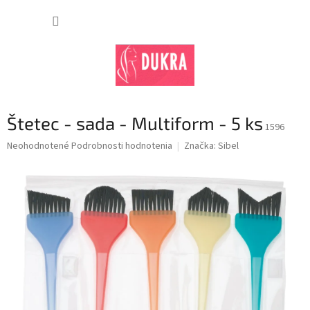
Prejsť
na
NÁKUP
obsah
KOŠÍK
Štetec - sada - Multiform - 5 ks
1596
Priemerné
Neohodnotené
Podrobnosti hodnotenia
Značka:
Sibel
hodnotenie
produktu
je
0,0
z
5
hviezdičiek.