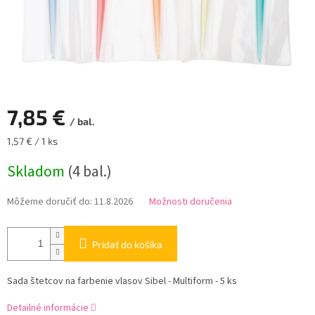
7,85 €
/ bal.
Jednotková
1,57 € / 1 ks
cena:
Skladom
(4 bal.)
Môžeme doručiť do:
11.8.2026
Možnosti doručenia
Pridať do košíka
Sada štetcov na farbenie vlasov Sibel - Multiform - 5 ks
Detailné informácie