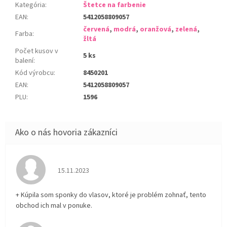
Kategória
:
Štetce na farbenie
EAN
:
5412058809057
červená
,
modrá
,
oranžová
,
zelená
,
Farba
:
žltá
Počet kusov v
5 ks
balení
:
Kód výrobcu
:
8450201
EAN
:
5412058809057
PLU
:
1596
Hodnotenie obchodu je 5 z 5 hviezdičiek.
15.11.2023
+ Kúpila som sponky do vlasov, ktoré je problém zohnať, tento
obchod ich mal v ponuke.