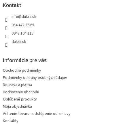
ä
Kontakt
t
info
@
dukra.sk
i
e
054 472 36 65
0948 104 115
dukra.sk
Informácie pre vás
Obchodné podmienky
Podmienky ochrany osobných údajov
Doprava a platba
Hodnotenie obchodu
Obľúbené produkty
Moja objednávka
Vrátenie tovaru - odstúpenie od zmluvy
Kontakty