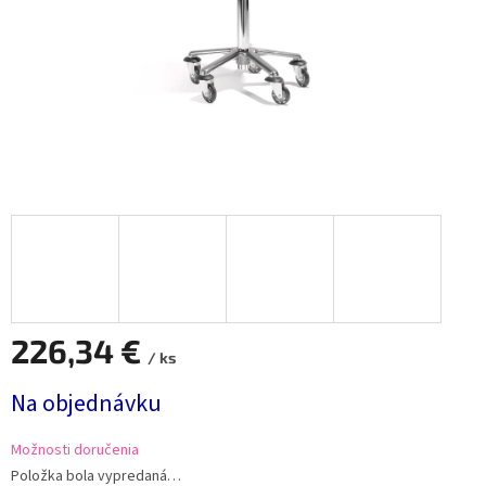
226,34 €
/ ks
Jednotková
Na objednávku
cena:
Možnosti doručenia
Položka bola vypredaná…