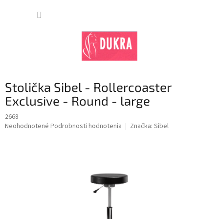
Prejsť
na
NÁKUP
obsah
KOŠÍK
Stolička Sibel - Rollercoaster
Exclusive - Round - large
2668
Priemerné
Neohodnotené
Podrobnosti hodnotenia
Značka:
Sibel
hodnotenie
produktu
je
0,0
z
5
hviezdičiek.