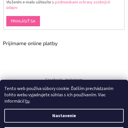
Vložením e-mailu súhlasíte s
podmienkami ochrany osobných
údajov
PRIHLÁSIŤ SA
Prijímame online platby
Facebook
Instagram
Tento web používa súbory cookie. Ďalším prechádzaním
dukra-white
tohto webu vyjadrujete súhlas s ich používaním. Viac
informácií
tu
.
Nastavenie
Vytvoril Shoptet