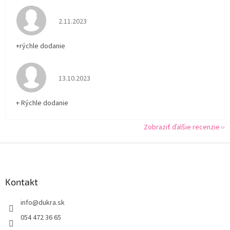
Hodnotenie obchodu je 5 z 5 hviezdičiek.
2.11.2023
+rýchle dodanie
Hodnotenie obchodu je 5 z 5 hviezdičiek.
13.10.2023
+ Rýchle dodanie
Zobraziť ďalšie recenzie
Z
á
p
ä
Kontakt
t
info
@
dukra.sk
i
e
054 472 36 65