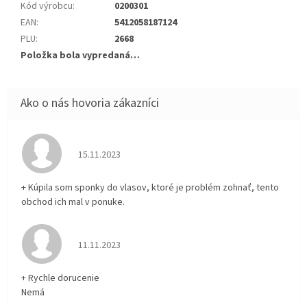
Kód výrobcu
:
0200301
EAN
:
5412058187124
PLU
:
2668
Položka bola vypredaná…
Hodnotenie obchodu je 5 z 5 hviezdičiek.
15.11.2023
+ Kúpila som sponky do vlasov, ktoré je problém zohnať, tento
obchod ich mal v ponuke.
Hodnotenie obchodu je 5 z 5 hviezdičiek.
11.11.2023
+ Rychle dorucenie
Nemá