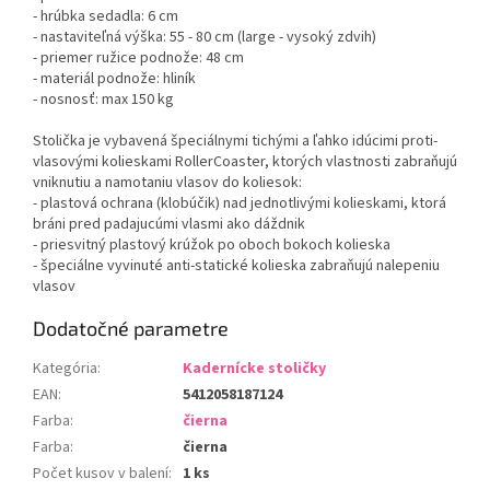
- hrúbka sedadla: 6 cm
- nastaviteľná výška: 55 - 80 cm (large - vysoký zdvih)
- priemer ružice podnože: 48 cm
- materiál podnože: hliník
- nosnosť: max 150 kg
Stolička je vybavená špeciálnymi tichými a ľahko idúcimi proti-
vlasovými kolieskami RollerCoaster, ktorých vlastnosti zabraňujú
vniknutiu a namotaniu vlasov do koliesok:
- plastová ochrana (klobúčik) nad jednotlivými kolieskami, ktorá
bráni pred padajucúmi vlasmi ako dáždnik
- priesvitný plastový krúžok po oboch bokoch kolieska
- špeciálne vyvinuté anti-statické kolieska zabraňujú nalepeniu
vlasov
Dodatočné parametre
Kategória
:
Kadernícke stoličky
EAN
:
5412058187124
Farba
:
čierna
Farba
:
čierna
Počet kusov v balení
:
1 ks