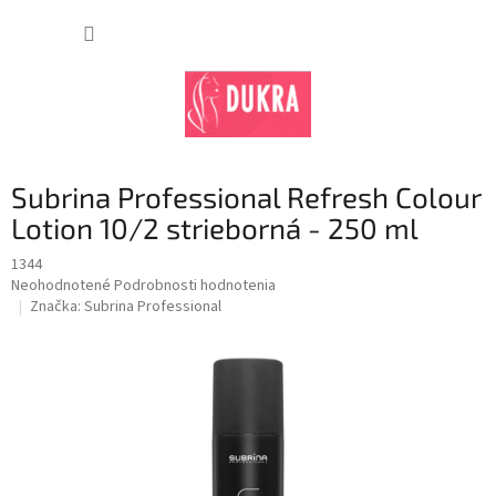
Prejsť
na
NÁKUP
obsah
KOŠÍK
Subrina Professional Refresh Colour
Lotion 10/2 strieborná - 250 ml
1344
Priemerné
Neohodnotené
Podrobnosti hodnotenia
hodnotenie
Značka:
Subrina Professional
produktu
je
0,0
z
5
hviezdičiek.