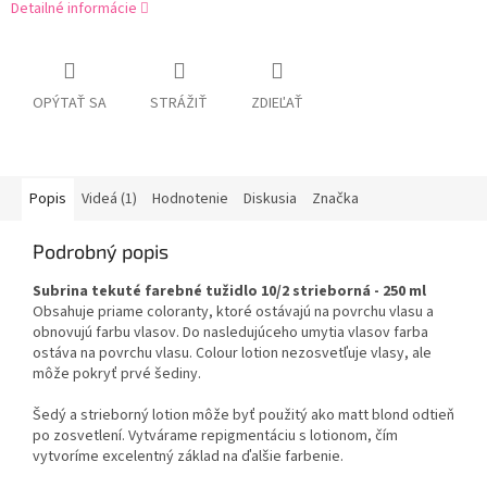
Detailné informácie
OPÝTAŤ SA
STRÁŽIŤ
ZDIEĽAŤ
Popis
Videá (1)
Hodnotenie
Diskusia
Značka
Podrobný popis
Subrina tekuté farebné tužidlo 10/2 strieborná - 250 ml
Obsahuje priame coloranty, ktoré ostávajú na povrchu vlasu a
obnovujú farbu vlasov. Do nasledujúceho umytia vlasov farba
ostáva na povrchu vlasu. Colour lotion nezosvetľuje vlasy, ale
môže pokryť prvé šediny.
Šedý a strieborný lotion môže byť použitý ako matt blond odtieň
po zosvetlení. Vytvárame repigmentáciu s lotionom, čím
vytvoríme excelentný základ na ďalšie farbenie.