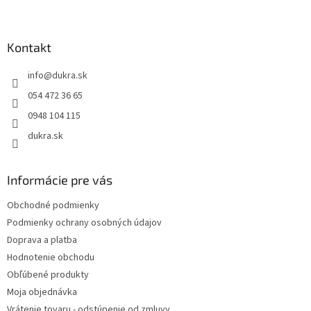
Z
á
p
ä
Kontakt
t
info
@
dukra.sk
i
e
054 472 36 65
0948 104 115
dukra.sk
Informácie pre vás
Obchodné podmienky
Podmienky ochrany osobných údajov
Doprava a platba
Hodnotenie obchodu
Obľúbené produkty
Moja objednávka
Vrátenie tovaru - odstúpenie od zmluvy