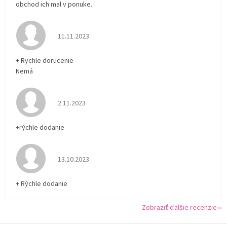
obchod ich mal v ponuke.
Hodnotenie obchodu je 5 z 5 hviezdičiek.
11.11.2023
+ Rychle dorucenie
Nemá
Hodnotenie obchodu je 5 z 5 hviezdičiek.
2.11.2023
+rýchle dodanie
Hodnotenie obchodu je 5 z 5 hviezdičiek.
13.10.2023
+ Rýchle dodanie
Zobraziť ďalšie recenzie