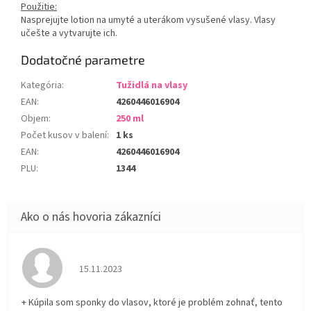
Použitie:
Nasprejujte lotion na umyté a uterákom vysušené vlasy. Vlasy
učešte a vytvarujte ich.
Dodatočné parametre
Kategória
:
Tužidlá na vlasy
EAN
:
4260446016904
Objem
:
250 ml
Počet kusov v balení
:
1 ks
EAN
:
4260446016904
PLU
:
1344
Hodnotenie obchodu je 5 z 5 hviezdičiek.
15.11.2023
+ Kúpila som sponky do vlasov, ktoré je problém zohnať, tento