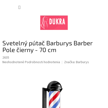
Prejsť
na
NÁKUP
obsah
KOŠÍK
Svetelný pútač Barburys Barber
Pole čierny - 70 cm
2635
Priemerné
Neohodnotené
Podrobnosti hodnotenia
Značka:
Barburys
hodnotenie
produktu
je
0,0
z
5
hviezdičiek.