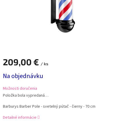
209,00 €
/ ks
Jednotková
Na objednávku
cena:
Možnosti doručenia
Položka bola vypredaná…
Barburys Barber Pole - svetelný pútač - čierny - 70 cm
Detailné informácie