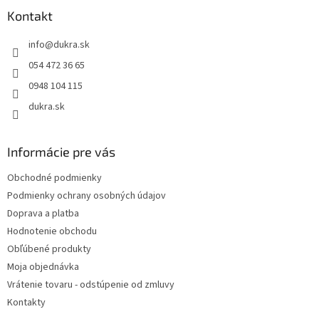
p
ä
Kontakt
t
info
@
dukra.sk
i
e
054 472 36 65
0948 104 115
dukra.sk
Informácie pre vás
Obchodné podmienky
Podmienky ochrany osobných údajov
Doprava a platba
Hodnotenie obchodu
Obľúbené produkty
Moja objednávka
Vrátenie tovaru - odstúpenie od zmluvy
Kontakty