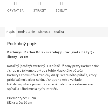
OPÝTAŤ SA
STRÁŽIŤ
ZDIEĽAŤ
Popis
Hodnotenie
Diskusia
Značka
Podrobný popis
Barburys - Barber Pole - svetelný pútač (svetelná tyč) -
čierny - 70 cm
Rotačný (otočný) svetelný LED pútač - žiadny pravý Barber salón
/ shop nie je kompletný bez tohto klasického pútača.
Barburys znovu oživil tradičný dizajn svetelného pútača, ktorý
pridá Vášmu barber salónu / shopu na retro vzhľade.
Inštalácia pútača je možná v interiéri alebo aj v exteriéri - no
spínač a kábel musia byť v interiéri.
Priemer tyče: 21 cm
Dĺžka tyče: 70 cm