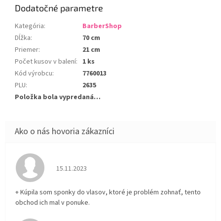
Dodatočné parametre
Kategória
:
BarberShop
Dĺžka
:
70 cm
Priemer
:
21 cm
Počet kusov v balení
:
1 ks
Kód výrobcu
:
7760013
PLU
:
2635
Položka bola vypredaná…
Hodnotenie obchodu je 5 z 5 hviezdičiek.
15.11.2023
+ Kúpila som sponky do vlasov, ktoré je problém zohnať, tento
obchod ich mal v ponuke.