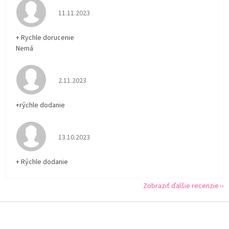
Hodnotenie obchodu je 5 z 5 hviezdičiek.
11.11.2023
+ Rychle dorucenie
Nemá
Hodnotenie obchodu je 5 z 5 hviezdičiek.
2.11.2023
+rýchle dodanie
Hodnotenie obchodu je 5 z 5 hviezdičiek.
13.10.2023
+ Rýchle dodanie
Zobraziť ďalšie recenzie
Z
á