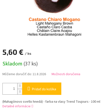
5,60 €
/ ks
Jednotková
Skladom
(37 ks)
cena:
Môžeme doručiť do:
11.8.2026
Možnosti doručenia
Pridať do košíka
(Mahagónovo svetlo hnedá) - farba na vlasy Trend Toujours - 100 ml
Detailné informácie