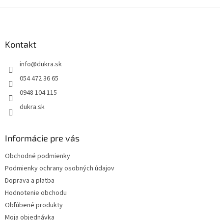
Z
á
p
ä
Kontakt
t
info
@
dukra.sk
i
e
054 472 36 65
0948 104 115
dukra.sk
Informácie pre vás
Obchodné podmienky
Podmienky ochrany osobných údajov
Doprava a platba
Hodnotenie obchodu
Obľúbené produkty
Moja objednávka