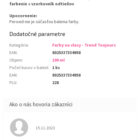
farbenie
a
vzorkovník odtieňov
Upozornenie:
Peroxid nie je súčasťou balenia farby.
Dodatočné parametre
Kategória
:
Farby na vlasy - Trend Toujours
EAN
:
8025337334958
Objem
:
100 ml
Počet kusov v balení
:
1 ks
EAN
:
8025337334958
PLU
:
228
Hodnotenie obchodu je 5 z 5 hviezdičiek.
15.11.2023