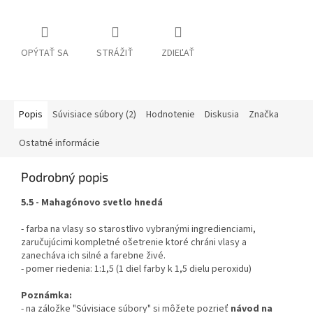
OPÝTAŤ SA
STRÁŽIŤ
ZDIEĽAŤ
Popis
Súvisiace súbory (2)
Hodnotenie
Diskusia
Značka
Ostatné informácie
Podrobný popis
5.5 - Mahagónovo svetlo hnedá
- farba na vlasy so starostlivo vybranými ingredienciami,
zaručujúcimi kompletné ošetrenie ktoré chráni vlasy a
zanecháva ich silné a farebne živé.
- pomer riedenia: 1:1,5 (1 diel farby k 1,5 dielu peroxidu)
Poznámka:
- na záložke "Súvisiace súbory" si môžete pozrieť
návod na