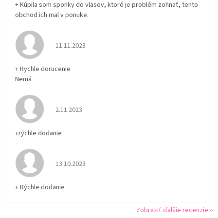
+ Kúpila som sponky do vlasov, ktoré je problém zohnať, tento
obchod ich mal v ponuke.
Hodnotenie obchodu je 5 z 5 hviezdičiek.
11.11.2023
+ Rychle dorucenie
Nemá
Hodnotenie obchodu je 5 z 5 hviezdičiek.
2.11.2023
+rýchle dodanie
Hodnotenie obchodu je 5 z 5 hviezdičiek.
13.10.2023
+ Rýchle dodanie
Zobraziť ďalšie recenzie