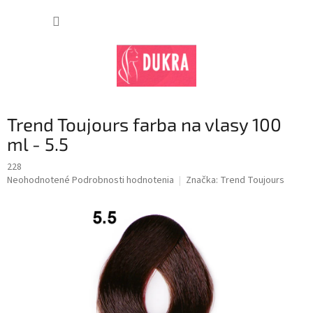
Prejsť
na
NÁKUP
obsah
KOŠÍK
Trend Toujours farba na vlasy 100
ml - 5.5
228
Priemerné
Neohodnotené
Podrobnosti hodnotenia
Značka:
Trend Toujours
hodnotenie
produktu
je
0,0
z
5
hviezdičiek.