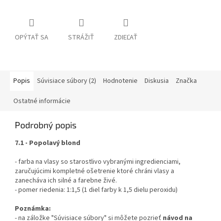
OPÝTAŤ SA
STRÁŽIŤ
ZDIEĽAŤ
Popis
Súvisiace súbory (2)
Hodnotenie
Diskusia
Značka
Ostatné informácie
Podrobný popis
7.1 - Popolavý blond
- farba na vlasy so starostlivo vybranými ingredienciami,
zaručujúcimi kompletné ošetrenie ktoré chráni vlasy a
zanecháva ich silné a farebne živé.
- pomer riedenia: 1:1,5 (1 diel farby k 1,5 dielu peroxidu)
Poznámka:
- na záložke "Súvisiace súbory" si môžete pozrieť
návod na