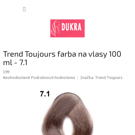
Prejsť
na
NÁKUP
obsah
KOŠÍK
Trend Toujours farba na vlasy 100
ml - 7.1
199
Priemerné
Neohodnotené
Podrobnosti hodnotenia
Značka:
Trend Toujours
hodnotenie
produktu
je
0,0
z
5
hviezdičiek.