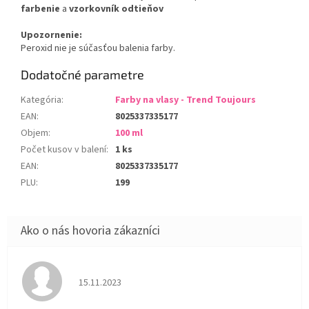
farbenie
a
vzorkovník odtieňov
Upozornenie:
Peroxid nie je súčasťou balenia farby.
Dodatočné parametre
Kategória
:
Farby na vlasy - Trend Toujours
EAN
:
8025337335177
Objem
:
100 ml
Počet kusov v balení
:
1 ks
EAN
:
8025337335177
PLU
:
199
Hodnotenie obchodu je 5 z 5 hviezdičiek.
15.11.2023