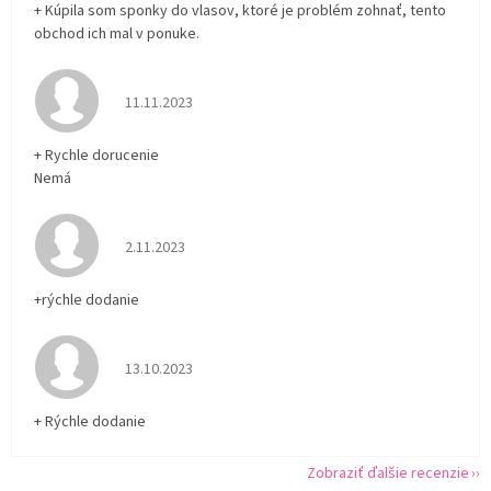
+ Kúpila som sponky do vlasov, ktoré je problém zohnať, tento
obchod ich mal v ponuke.
Hodnotenie obchodu je 5 z 5 hviezdičiek.
11.11.2023
+ Rychle dorucenie
Nemá
Hodnotenie obchodu je 5 z 5 hviezdičiek.
2.11.2023
+rýchle dodanie
Hodnotenie obchodu je 5 z 5 hviezdičiek.
13.10.2023
+ Rýchle dodanie
Zobraziť ďalšie recenzie