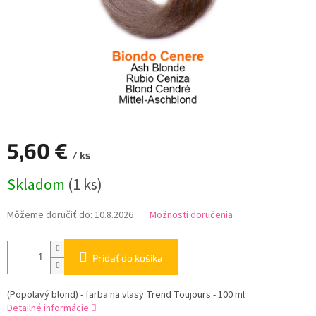
5,60 €
/ ks
Jednotková
Skladom
(1 ks)
cena:
Môžeme doručiť do:
10.8.2026
Možnosti doručenia
Pridať do košíka
(Popolavý blond) - farba na vlasy Trend Toujours - 100 ml
Detailné informácie