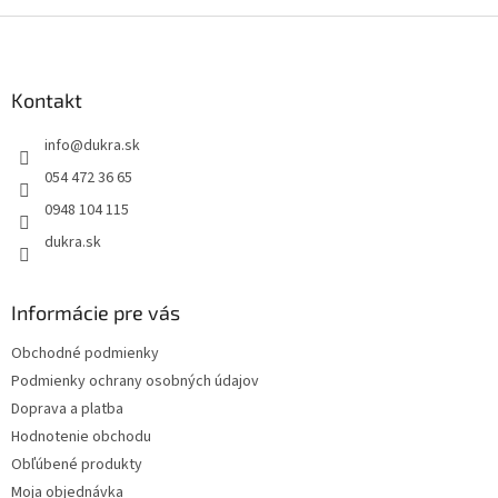
Z
á
p
ä
Kontakt
t
info
@
dukra.sk
i
e
054 472 36 65
0948 104 115
dukra.sk
Informácie pre vás
Obchodné podmienky
Podmienky ochrany osobných údajov
Doprava a platba
Hodnotenie obchodu
Obľúbené produkty
Moja objednávka