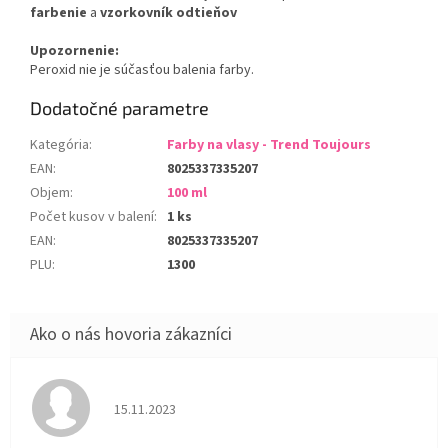
farbenie
a
vzorkovník odtieňov
Upozornenie:
Peroxid nie je súčasťou balenia farby.
Dodatočné parametre
Kategória
:
Farby na vlasy - Trend Toujours
EAN
:
8025337335207
Objem
:
100 ml
Počet kusov v balení
:
1 ks
EAN
:
8025337335207
PLU
:
1300
Hodnotenie obchodu je 5 z 5 hviezdičiek.
15.11.2023