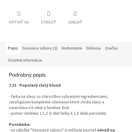
OPÝTAŤ SA
STRÁŽIŤ
ZDIEĽAŤ
Popis
Súvisiace súbory (2)
Hodnotenie
Diskusia
Značka
Ostatné informácie
Podrobný popis
7.31 - Popolavý zlatý blond
- farba na vlasy so starostlivo vybranými ingredienciami,
zaručujúcimi kompletné ošetrenie ktoré chráni vlasy a
zanecháva ich silné a farebne živé.
- pomer riedenia: 1:1,5 (1 diel farby k 1,5 dielu peroxidu)
Poznámka:
- na záložke "Súvisiace súbory" si môžete pozrieť
návod na