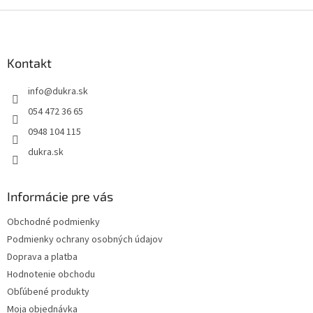
Z
á
p
ä
Kontakt
t
info
@
dukra.sk
i
e
054 472 36 65
0948 104 115
dukra.sk
Informácie pre vás
Obchodné podmienky
Podmienky ochrany osobných údajov
Doprava a platba
Hodnotenie obchodu
Obľúbené produkty
Moja objednávka