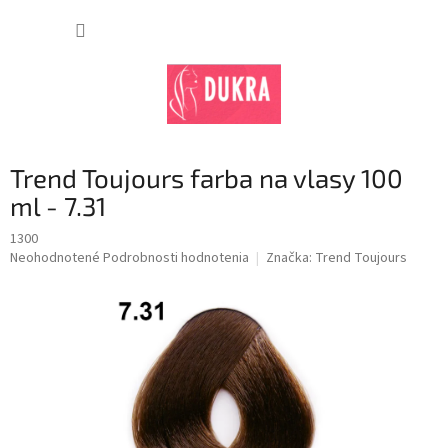
Prejsť
na
NÁKUP
obsah
KOŠÍK
Trend Toujours farba na vlasy 100
ml - 7.31
1300
Priemerné
Neohodnotené
Podrobnosti hodnotenia
Značka:
Trend Toujours
hodnotenie
produktu
je
0,0
z
5
hviezdičiek.