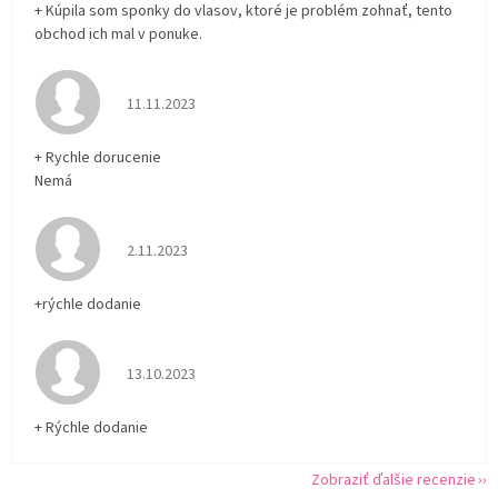
+ Kúpila som sponky do vlasov, ktoré je problém zohnať, tento
obchod ich mal v ponuke.
Hodnotenie obchodu je 5 z 5 hviezdičiek.
11.11.2023
+ Rychle dorucenie
Nemá
Hodnotenie obchodu je 5 z 5 hviezdičiek.
2.11.2023
+rýchle dodanie
Hodnotenie obchodu je 5 z 5 hviezdičiek.
13.10.2023
+ Rýchle dodanie
Zobraziť ďalšie recenzie