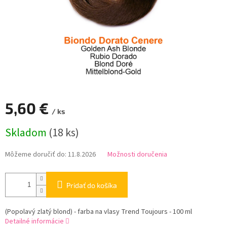
5,60 €
/ ks
Jednotková
Skladom
(18 ks)
cena:
Môžeme doručiť do:
11.8.2026
Možnosti doručenia
Pridať do košíka
(Popolavý zlatý blond) - farba na vlasy Trend Toujours - 100 ml
Detailné informácie