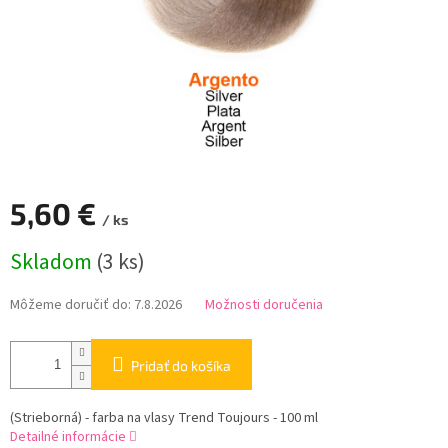
5,60 €
/ ks
Jednotková
Skladom
(3 ks)
cena:
Môžeme doručiť do:
7.8.2026
Možnosti doručenia
Pridať do košíka
(Strieborná) - farba na vlasy Trend Toujours - 100 ml
Detailné informácie