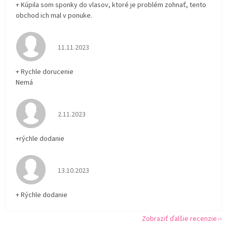
+ Kúpila som sponky do vlasov, ktoré je problém zohnať, tento
obchod ich mal v ponuke.
Hodnotenie obchodu je 5 z 5 hviezdičiek.
11.11.2023
+ Rychle dorucenie
Nemá
Hodnotenie obchodu je 5 z 5 hviezdičiek.
2.11.2023
+rýchle dodanie
Hodnotenie obchodu je 5 z 5 hviezdičiek.
13.10.2023
+ Rýchle dodanie
Zobraziť ďalšie recenzie