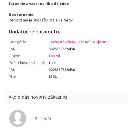
farbenie
a
vzorkovník odtieňov
Upozornenie:
Peroxid nie je súčasťou balenia farby.
Dodatočné parametre
Kategória
:
Farby na vlasy - Trend Toujours
EAN
:
8025337335436
Objem
:
100 ml
Počet kusov v balení
:
1 ks
EAN
:
8025337335436
PLU
:
1306
Hodnotenie obchodu je 5 z 5 hviezdičiek.
15.11.2023