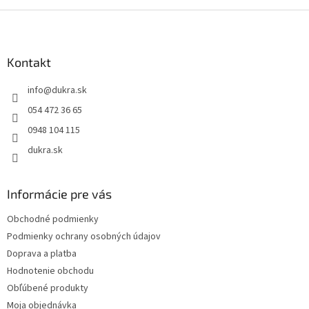
Z
á
p
ä
Kontakt
t
info
@
dukra.sk
i
e
054 472 36 65
0948 104 115
dukra.sk
Informácie pre vás
Obchodné podmienky
Podmienky ochrany osobných údajov
Doprava a platba
Hodnotenie obchodu
Obľúbené produkty
Moja objednávka