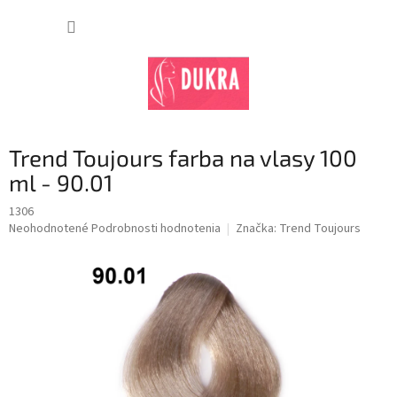
Prejsť
na
NÁKUP
obsah
KOŠÍK
Trend Toujours farba na vlasy 100
ml - 90.01
1306
Priemerné
Neohodnotené
Podrobnosti hodnotenia
Značka:
Trend Toujours
hodnotenie
produktu
je
0,0
z
5
hviezdičiek.