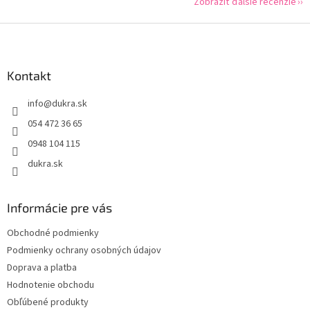
Zobraziť ďalšie recenzie
Z
á
p
ä
Kontakt
t
info
@
dukra.sk
i
e
054 472 36 65
0948 104 115
dukra.sk
Informácie pre vás
Obchodné podmienky
Podmienky ochrany osobných údajov
Doprava a platba
Hodnotenie obchodu
Obľúbené produkty