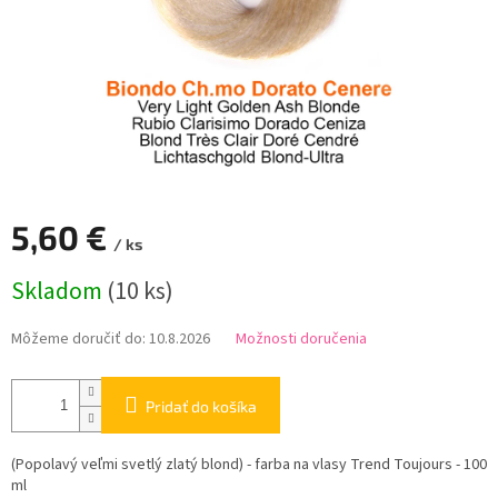
5,60 €
/ ks
Jednotková
Skladom
(10 ks)
cena:
Môžeme doručiť do:
10.8.2026
Možnosti doručenia
Pridať do košíka
(Popolavý veľmi svetlý zlatý blond) - farba na vlasy Trend Toujours - 100
ml