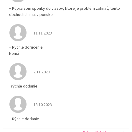
+ Kúpila som sponky do vlasov, ktoré je problém zohnať, tento
obchod ich mal v ponuke.
Hodnotenie obchodu je 5 z 5 hviezdičiek.
11.11.2023
+ Rychle dorucenie
Nemá
Hodnotenie obchodu je 5 z 5 hviezdičiek.
2.11.2023
+rýchle dodanie
Hodnotenie obchodu je 5 z 5 hviezdičiek.
13.10.2023
+ Rýchle dodanie