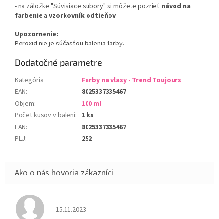
- na záložke "Súvisiace súbory" si môžete pozrieť
návod na
farbenie
a
vzorkovník odtieňov
Upozornenie:
Peroxid nie je súčasťou balenia farby.
Dodatočné parametre
Kategória
:
Farby na vlasy - Trend Toujours
EAN
:
8025337335467
Objem
:
100 ml
Počet kusov v balení
:
1 ks
EAN
:
8025337335467
PLU
:
252
Hodnotenie obchodu je 5 z 5 hviezdičiek.
15.11.2023