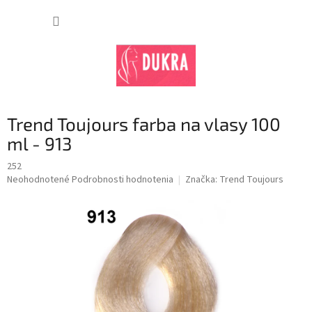
Prejsť
na
NÁKUP
obsah
KOŠÍK
Trend Toujours farba na vlasy 100
ml - 913
252
Priemerné
Neohodnotené
Podrobnosti hodnotenia
Značka:
Trend Toujours
hodnotenie
produktu
je
0,0
z
5
hviezdičiek.