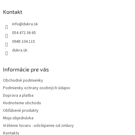
d
p
a
ä
Kontakt
c
t
i
info
@
dukra.sk
i
e
p
e
054 472 36 65
r
0948 104 115
v
k
dukra.sk
y
v
ý
Informácie pre vás
p
i
Obchodné podmienky
s
Podmienky ochrany osobných údajov
u
Doprava a platba
Hodnotenie obchodu
Obľúbené produkty
Moja objednávka
Vrátenie tovaru - odstúpenie od zmluvy
Kontakty