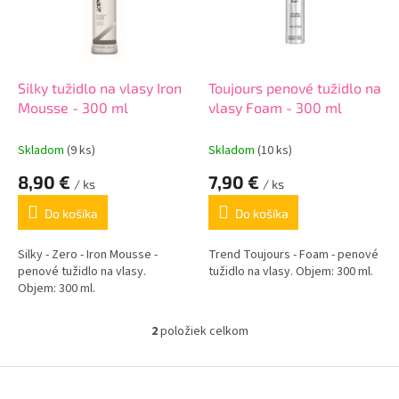
s
p
r
o
d
Silky tužidlo na vlasy Iron
Toujours penové tužidlo na
u
Mousse - 300 ml
vlasy Foam - 300 ml
k
t
Skladom
(9 ks)
Skladom
(10 ks)
o
8,90 €
7,90 €
v
/ ks
/ ks
Do košíka
Do košíka
Silky - Zero - Iron Mousse -
Trend Toujours - Foam - penové
penové tužidlo na vlasy.
tužidlo na vlasy. Objem: 300 ml.
Objem: 300 ml.
2
položiek celkom
O
v
l
Z
á
á