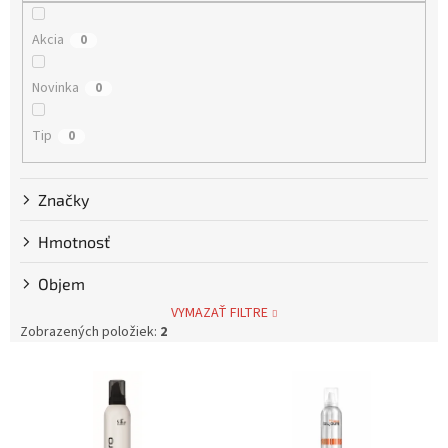
u
k
Akcia
0
t
o
Novinka
0
v
Tip
0
Značky
Hmotnosť
Objem
VYMAZAŤ FILTRE
Zobrazených položiek:
2
V
ý
p
i