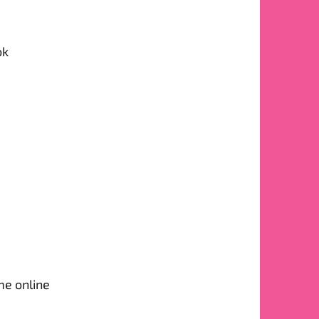
ok
me online