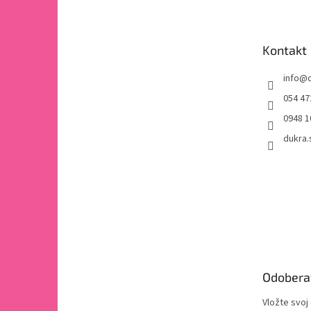
p
ä
t
Kontakt
i
e
info
@
054 47
0948 1
dukra.
Odobera
Vložte svoj