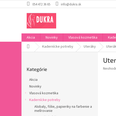
Prejsť
054 472 36 65
info@dukra.sk
na
obsah
Akcia
Novinky
Vlasová kozmetika
Kade
Domov
Kadernícke potreby
Uteráky
Uterák
B
Uter
o
Preskočiť
č
Priemer
Neohod
Kategórie
kategórie
n
hodnote
ý
produkt
Akcia
p
je
Novinky
0,0
a
z
Vlasová kozmetika
n
5
e
Kadernícke potreby
hviezdič
l
Alobaly, fólie, papieriky na farbenie a
melírovanie