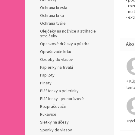
Odmerky
- poč
- ro
Ochrana kresla
- mat
Ochrana krku
- ext
Ochrana tváre
Olejčeky na nožnice a strihacie
strojčeky
Opaskové držiaky a púzdra
Oprašovače krku
Ozdoby do vlasov
Papieriky na trvalú
Papiloty
+ Kú
Pinety
tent
Pláštenky a pelerínky
Pláštenky - jednorázové
Rozprašovače
Rukavice
+rýc
Sieťky na účesy
Sponky do vlasov