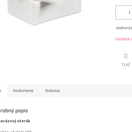
Jednorázo
Detailné 
TLAČ
s
Hodnotenie
Diskusia
robný popis
orázový uterák