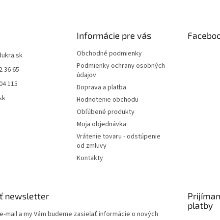
Informácie pre vás
Facebo
Obchodné podmienky
dukra.sk
Podmienky ochrany osobných
2 36 65
údajov
04 115
Doprava a platba
sk
Hodnotenie obchodu
Obľúbené produkty
Moja objednávka
Vrátenie tovaru - odstúpenie
od zmluvy
Kontakty
ť newsletter
Prijíma
platby
 e-mail a my Vám budeme zasielať informácie o nových