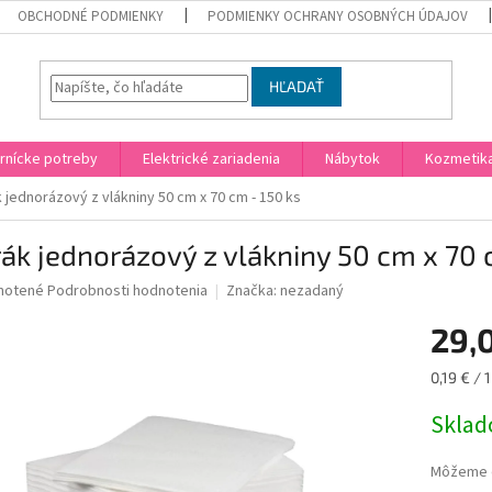
OBCHODNÉ PODMIENKY
PODMIENKY OCHRANY OSOBNÝCH ÚDAJOV
HĽADAŤ
rnícke potreby
Elektrické zariadenia
Nábytok
Kozmetik
 jednorázový z vlákniny 50 cm x 70 cm - 150 ks
ák jednorázový z vlákniny 50 cm x 70 
né
notené
Podrobnosti hodnotenia
Značka:
nezadaný
nie
29,
u
Jednotk
0,19 € / 1
cena:
Skla
iek.
Môžeme d