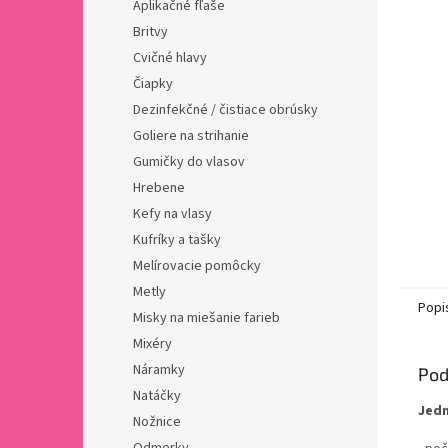
Aplikačné fľaše
Britvy
Cvičné hlavy
Čiapky
Dezinfekčné / čistiace obrúsky
Goliere na strihanie
Gumičky do vlasov
Hrebene
Kefy na vlasy
Kufríky a tašky
Melírovacie pomôcky
Metly
Popi
Misky na miešanie farieb
Mixéry
Náramky
Pod
Natáčky
Jedn
Nožnice