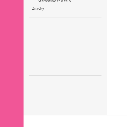
Starostlivosť o telo
Značky
Z
á