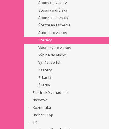
Spony do vlasov
Stojany a držiaky
Špongie na trvalú
Štetce na farbenie
Štipce do vlasov
Uteráky
Vlásenky do vlasov
Výplne do vlasov
Vytláčače túb
Zástery
Zrkadlá
Žiletky
Elektrické zariadenia
Nábytok
Kozmetika
BarberShop
Iné