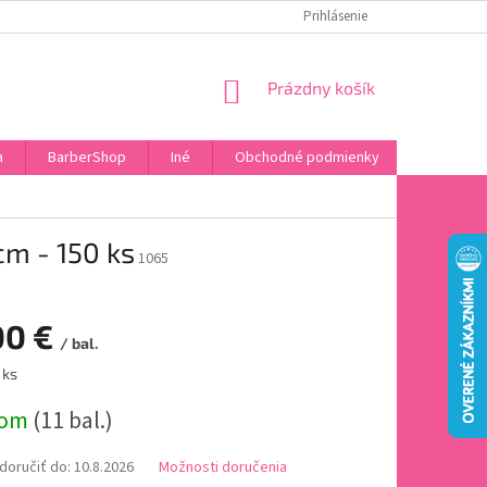
DOPRAVA A PLATBA
HODNOTENIE OBCHODU
Prihlásenie
OBĽÚBENÉ PRODU
NÁKUPNÝ
Prázdny košík
KOŠÍK
a
BarberShop
Iné
Obchodné podmienky
Vrátenie 
cm - 150 ks
1065
00 €
/ bal.
ová
 ks
dom
(11 bal.)
oručiť do:
10.8.2026
Možnosti doručenia