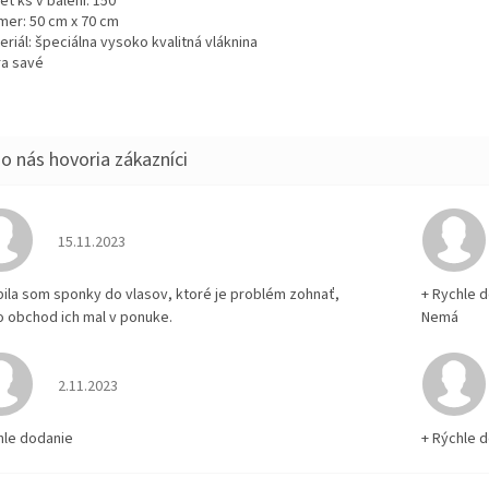
et ks v balení: 150
zmer: 50 cm x 70 cm
eriál: špeciálna vysoko kvalitná vláknina
ra savé
Hodnotenie obchodu je 5 z 5 hviezdičiek.
15.11.2023
pila som sponky do vlasov, ktoré je problém zohnať,
+ Rychle 
o obchod ich mal v ponuke.
Nemá
Hodnotenie obchodu je 5 z 5 hviezdičiek.
2.11.2023
hle dodanie
+ Rýchle 