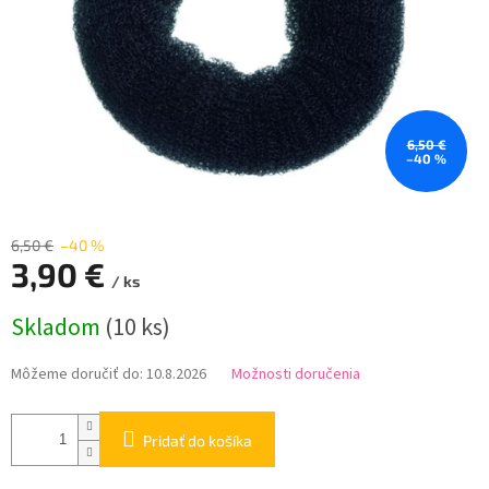
6,50 €
–40 %
6,50 €
–40 %
3,90 €
/ ks
Jednotková
Skladom
(10 ks)
cena:
Môžeme doručiť do:
10.8.2026
Možnosti doručenia
Pridať do košíka