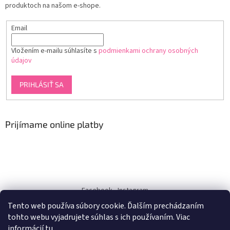
produktoch na našom e-shope.
Email
Vložením e-mailu súhlasíte s
podmienkami ochrany osobných
údajov
PRIHLÁSIŤ SA
Prijímame online platby
Facebook
Instagram
Tento web používa súbory cookie. Ďalším prechádzaním
dukra-white
tohto webu vyjadrujete súhlas s ich používaním. Viac
informácií
tu
.