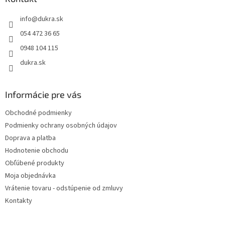
t
info
@
dukra.sk
i
e
054 472 36 65
0948 104 115
dukra.sk
Informácie pre vás
Obchodné podmienky
Podmienky ochrany osobných údajov
Doprava a platba
Hodnotenie obchodu
Obľúbené produkty
Moja objednávka
Vrátenie tovaru - odstúpenie od zmluvy
Kontakty