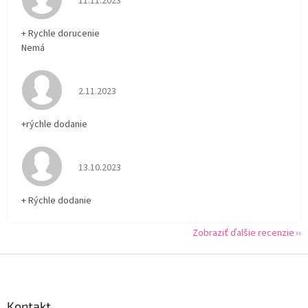
11.11.2023
+ Rychle dorucenie
Nemá
Hodnotenie obchodu je 5 z 5 hviezdičiek.
2.11.2023
+rýchle dodanie
Hodnotenie obchodu je 5 z 5 hviezdičiek.
13.10.2023
+ Rýchle dodanie
Zobraziť ďalšie recenzie
Z
á
p
ä
Kontakt