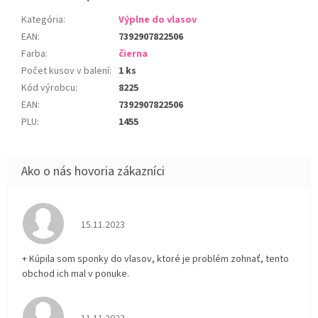
Kategória
:
Výplne do vlasov
EAN
:
7392907822506
Farba
:
čierna
Počet kusov v balení
:
1 ks
Kód výrobcu
:
8225
EAN
:
7392907822506
PLU
:
1455
Hodnotenie obchodu je 5 z 5 hviezdičiek.
15.11.2023
+ Kúpila som sponky do vlasov, ktoré je problém zohnať, tento
obchod ich mal v ponuke.
Hodnotenie obchodu je 5 z 5 hviezdičiek.