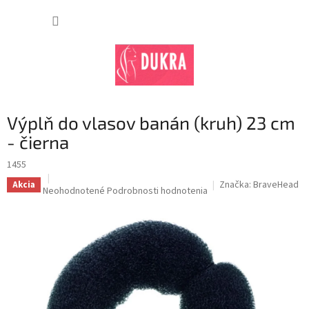
Prejsť
na
NÁKUP
obsah
KOŠÍK
Výplň do vlasov banán (kruh) 23 cm
- čierna
1455
Značka:
BraveHead
Akcia
Priemerné
Neohodnotené
Podrobnosti hodnotenia
hodnotenie
produktu
je
0,0
z
5
hviezdičiek.